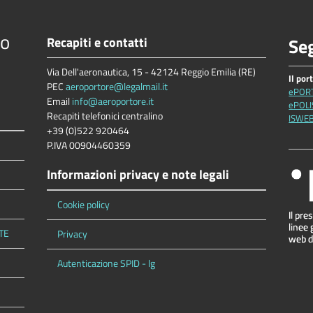
io
Recapiti e contatti
Seg
Via Dell'aeronautica, 15 - 42124 Reggio Emilia (RE)
Il por
PEC
aeroportore@legalmail.it
ePOR
Email
info@aeroportore.it
ePOLI
Recapiti telefonici centralino
ISWE
+39 (0)522 920464
P.IVA 00904460359
Informazioni privacy e note legali
Cookie policy
TE
Privacy
Autenticazione SPID - lg