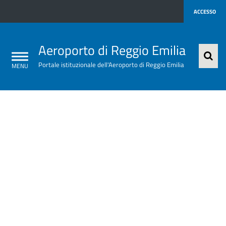
ACCESSO
Aeroporto di Reggio Emilia
Aeroporto
Portale istituzionale dell'Aeroporto di Reggio Emilia
Sezione
di
Slider
Reggio
home
Emilia